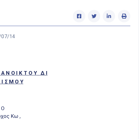
/07/14
Η
A
N
O
I
K
T
O
Y
Δ Ι
 Ι Σ Μ Ο Υ
Ο
χος Κω ,