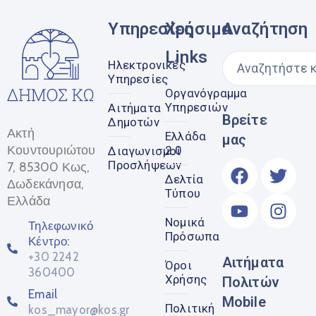
Υπηρεσίες
Χρήσιμα
Αναζήτηση
Links
Ηλεκτρονικές
Υπηρεσίες
Οργανόγραμμα
Υπηρεσιών
Αιτήματα
Βρείτε
Δημοτών
Ακτή
Ελλάδα
μας
Κουντουριώτου
2.0
Διαγωνισμοί
Προσλήψεων
7, 85300 Κως,
Δελτία
Δωδεκάνησα,
Τύπου
Ελλάδα
Νομικά
Τηλεφωνικό
Πρόσωπα
Κέντρο:
+30 2242
Αιτήματα
Όροι
360400
Χρήσης
Πολιτών
Email
Mobile
Πολιτική
kos_mayor@kos.gr