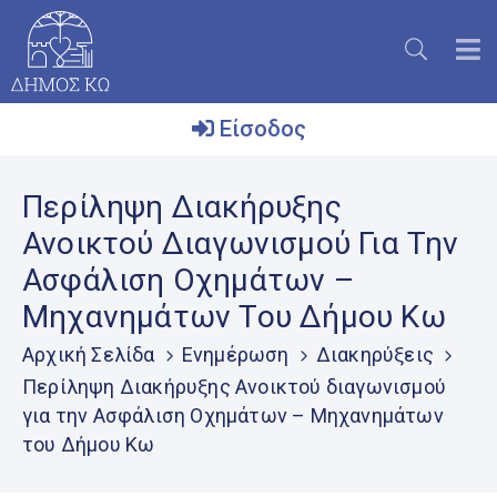
Είσοδος
Ο
Περίληψη Διακήρυξης
Δήμος
Ανοικτού Διαγωνισμού Για Την
Το
Ασφάλιση Οχημάτων –
Νησί
Μηχανημάτων Του Δήμου Κω
Ενημέρωση
Αρχική Σελίδα
Ενημέρωση
Διακηρύξεις
Επικοινωνία
Περίληψη Διακήρυξης Ανοικτού διαγωνισμού
για την Ασφάλιση Οχημάτων – Μηχανημάτων
Μητρώο
Εθελοντών
του Δήμου Κω