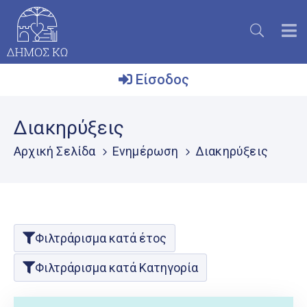
Είσοδος
Ο
Διακηρύξεις
Δήμος
Αρχική Σελίδα
Ενημέρωση
Διακηρύξεις
Το
Νησί
Ενημέρωση
Επικοινωνία
Φιλτράρισμα κατά έτος
Μητρώο
Φιλτράρισμα κατά Κατηγορία
Εθελοντών