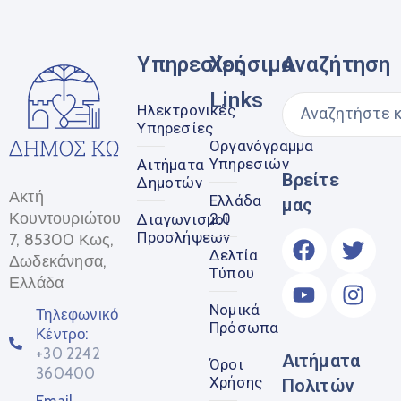
Υπηρεσίες
Χρήσιμα
Αναζήτηση
Links
Ηλεκτρονικές
Υπηρεσίες
Οργανόγραμμα
Υπηρεσιών
Αιτήματα
Βρείτε
Δημοτών
Ακτή
Ελλάδα
μας
Κουντουριώτου
2.0
Διαγωνισμοί
Προσλήψεων
7, 85300 Κως,
Δελτία
Δωδεκάνησα,
Τύπου
Ελλάδα
Νομικά
Τηλεφωνικό
Πρόσωπα
Κέντρο:
+30 2242
Αιτήματα
Όροι
360400
Χρήσης
Πολιτών
Email