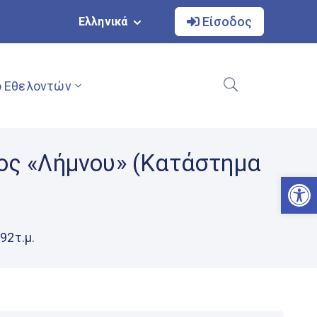
Είσοδος
Ελληνικά
 Εθελοντών
ος «Λήμνου» (κατάστημα
Αν
92τ.μ.