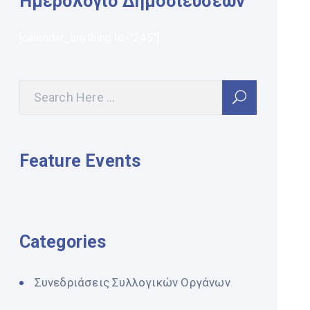
Ημερολόγιο Δημοσιεύσεων
[calendar_anything id="245"]
Feature Events
Categories
Συνεδριάσεις Συλλογικών Οργάνων