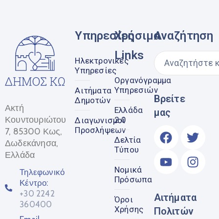
Υπηρεσίες
Χρήσιμα
Αναζήτηση
Links
Ηλεκτρονικές
Υπηρεσίες
Οργανόγραμμα
Υπηρεσιών
Αιτήματα
Βρείτε
Δημοτών
Ακτή
Ελλάδα
μας
Κουντουριώτου
2.0
Διαγωνισμοί
Προσλήψεων
7, 85300 Κως,
Δελτία
Δωδεκάνησα,
Τύπου
Ελλάδα
Νομικά
Τηλεφωνικό
Πρόσωπα
Κέντρο:
+30 2242
Αιτήματα
Όροι
360400
Χρήσης
Πολιτών