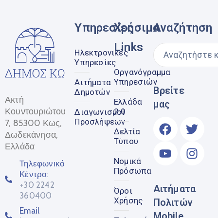
Υπηρεσίες
Χρήσιμα
Αναζήτηση
Links
Ηλεκτρονικές
Υπηρεσίες
Οργανόγραμμα
Υπηρεσιών
Αιτήματα
Βρείτε
Δημοτών
Ακτή
Ελλάδα
μας
Κουντουριώτου
2.0
Διαγωνισμοί
Προσλήψεων
7, 85300 Κως,
Δελτία
Δωδεκάνησα,
Τύπου
Ελλάδα
Νομικά
Τηλεφωνικό
Πρόσωπα
Κέντρο:
+30 2242
Αιτήματα
Όροι
360400
Χρήσης
Πολιτών
Email
Mobile