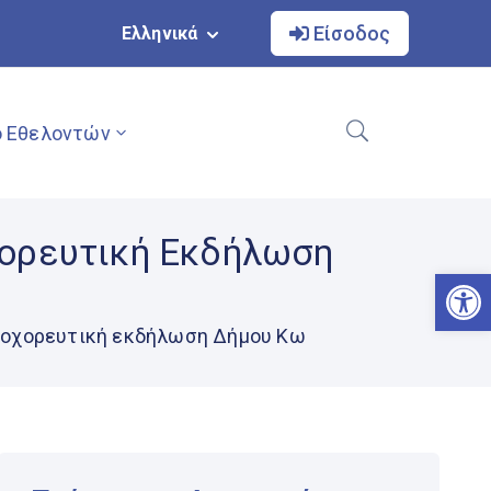
Είσοδος
Ελληνικά
 Εθελοντών
χορευτική Εκδήλωση
Αν
ικοχορευτική εκδήλωση Δήμου Κω