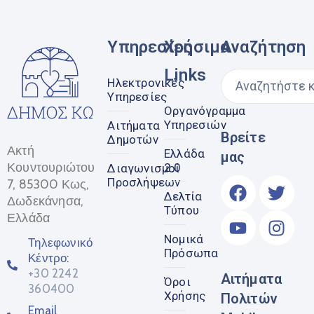
Υπηρεσίες
Χρήσιμα
Αναζήτηση
Links
Ηλεκτρονικές
Υπηρεσίες
Οργανόγραμμα
Υπηρεσιών
Αιτήματα
Βρείτε
Δημοτών
Ακτή
Ελλάδα
μας
Κουντουριώτου
2.0
Διαγωνισμοί
Προσλήψεων
7, 85300 Κως,
Δελτία
Δωδεκάνησα,
Τύπου
Ελλάδα
Νομικά
Τηλεφωνικό
Πρόσωπα
Κέντρο:
+30 2242
Αιτήματα
Όροι
360400
Χρήσης
Πολιτών
Email