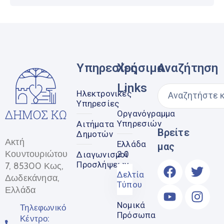
Υπηρεσίες
Χρήσιμα
Αναζήτηση
Links
Ηλεκτρονικές
Υπηρεσίες
Οργανόγραμμα
Υπηρεσιών
Αιτήματα
Βρείτε
Δημοτών
Ακτή
Ελλάδα
μας
Κουντουριώτου
2.0
Διαγωνισμοί
Προσλήψεων
7, 85300 Κως,
Δελτία
Δωδεκάνησα,
Τύπου
Ελλάδα
Νομικά
Τηλεφωνικό
Πρόσωπα
Κέντρο: