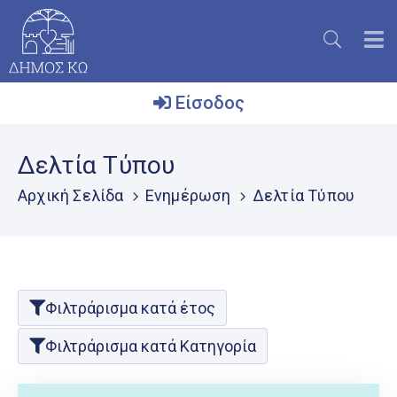
Είσοδος
Ο
Δελτία Τύπου
Δήμος
Αρχική Σελίδα
Ενημέρωση
Δελτία Τύπου
Το
Νησί
Ενημέρωση
Επικοινωνία
Φιλτράρισμα κατά έτος
Μητρώο
Φιλτράρισμα κατά Κατηγορία
Εθελοντών