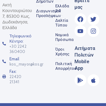
Βρείτε
Δημοτών
Ακτή
Ελλάδα
μας
Κουντουριώτου
2.0
Διαγωνισμοί
Προσλήψεων
7, 85300 Κως,
Δελτία
Δωδεκάνησα,
Τύπου
Ελλάδα
Νομικά
Τηλεφωνικό
Πρόσωπα
Κέντρο:
+30 2242
Αιτήματα
Όροι
360400
Χρήσης
Πολιτών
Email
Mobile
Πολιτική
kos_mayor@kos.gr
App
Απορρήτου
Fax:
22420
21341