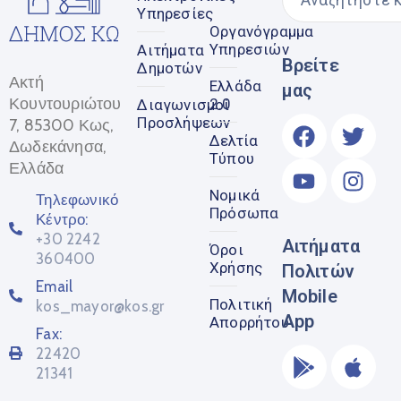
Υπηρεσίες
Οργανόγραμμα
Υπηρεσιών
Αιτήματα
Βρείτε
Δημοτών
Ακτή
Ελλάδα
μας
Κουντουριώτου
2.0
Διαγωνισμοί
Προσλήψεων
7, 85300 Κως,
Δελτία
Δωδεκάνησα,
Τύπου
Ελλάδα
Νομικά
Τηλεφωνικό
Πρόσωπα
Κέντρο:
+30 2242
Αιτήματα
Όροι
360400
Χρήσης
Πολιτών
Email
Mobile
Πολιτική
kos_mayor@kos.gr
App
Απορρήτου
Fax:
22420
21341