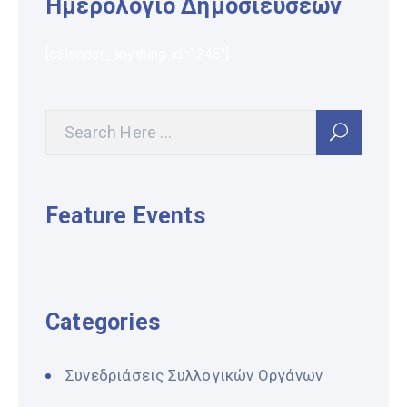
Ημερολόγιο Δημοσιεύσεων
[calendar_anything id="245"]
Feature Events
Categories
Συνεδριάσεις Συλλογικών Οργάνων