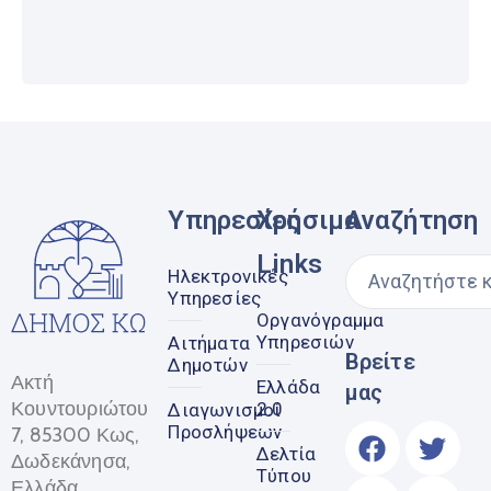
Υπηρεσίες
Χρήσιμα
Αναζήτηση
Links
Ηλεκτρονικές
Υπηρεσίες
Οργανόγραμμα
Υπηρεσιών
Αιτήματα
Βρείτε
Δημοτών
Ακτή
Ελλάδα
μας
Κουντουριώτου
2.0
Διαγωνισμοί
Προσλήψεων
7, 85300 Κως,
Δελτία
Δωδεκάνησα,
Τύπου
Ελλάδα