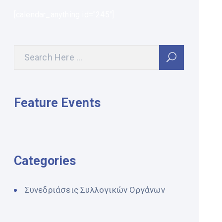
[calendar_anything id="245"]
Feature Events
Categories
Συνεδριάσεις Συλλογικών Οργάνων