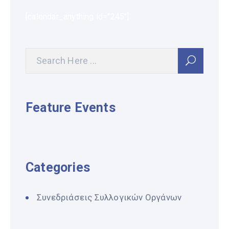
[calendar_anything id="245"]
Feature Events
Categories
Συνεδριάσεις Συλλογικών Οργάνων