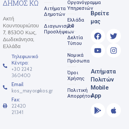
Οργανόγραμμα
Υπηρεσιών
Αιτήματα
Βρείτε
Δημοτών
Ακτή
Ελλάδα
μας
Κουντουριώτου
2.0
Διαγωνισμοί
Προσλήψεων
7, 85300 Κως,
Δελτία
Δωδεκάνησα,
Τύπου
Ελλάδα
Νομικά
Τηλεφωνικό
Πρόσωπα
Κέντρο:
+30 2242
Αιτήματα
Όροι
360400
Χρήσης
Πολιτών
Email
Mobile
Πολιτική
kos_mayor@kos.gr
App
Απορρήτου
Fax:
22420
21341