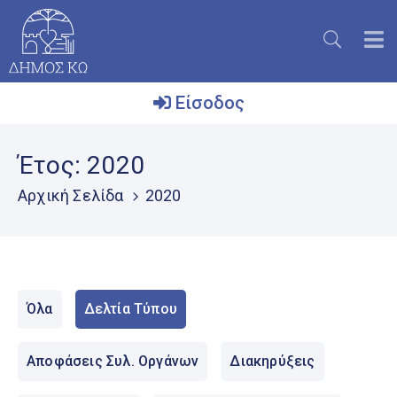
Είσοδος
Ο
Έτος:
2020
Δήμος
Αρχική Σελίδα
2020
Το
Νησί
Ενημέρωση
Επικοινωνία
Όλα
Δελτία Τύπου
Μητρώο
Εθελοντών
Αποφάσεις Συλ. Οργάνων
Διακηρύξεις