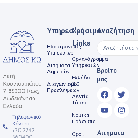
Υπηρεσίες
Χρήσιμα
Αναζήτηση
Links
Ηλεκτρονικές
Υπηρεσίες
Οργανόγραμμα
Υπηρεσιών
Αιτήματα
Βρείτε
Δημοτών
Ακτή
Ελλάδα
μας
Κουντουριώτου
2.0
Διαγωνισμοί
Προσλήψεων
7, 85300 Κως,
Δελτία
Δωδεκάνησα,
Τύπου
Ελλάδα
Νομικά
Τηλεφωνικό
Πρόσωπα
Κέντρο:
+30 2242
Αιτήματα
Όροι
360400