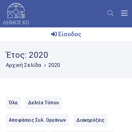
Είσοδος
Ο
Έτος:
2020
Δήμος
Αρχική Σελίδα
2020
Το
Νησί
Ενημέρωση
Επικοινωνία
Όλα
Δελτία Τύπου
Μητρώο
Εθελοντών
Αποφάσεις Συλ. Οργάνων
Διακηρύξεις