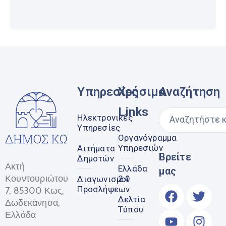
Υπηρεσίες
Χρήσιμα
Αναζήτηση
Links
Ηλεκτρονικές
Υπηρεσίες
Οργανόγραμμα
Υπηρεσιών
Αιτήματα
Βρείτε
Δημοτών
Ακτή
Ελλάδα
μας
Κουντουριώτου
2.0
Διαγωνισμοί
Προσλήψεων
7, 85300 Κως,
Δελτία
Δωδεκάνησα,
Τύπου
Ελλάδα