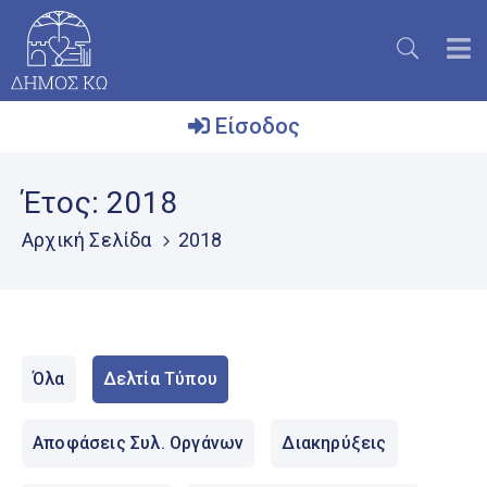
Είσοδος
Ο
Έτος:
2018
Δήμος
Αρχική Σελίδα
2018
Το
Νησί
Ενημέρωση
Επικοινωνία
Όλα
Δελτία Τύπου
Μητρώο
Εθελοντών
Αποφάσεις Συλ. Οργάνων
Διακηρύξεις