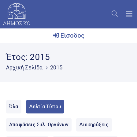
Είσοδος
Ο
Έτος:
2015
Δήμος
Αρχική Σελίδα
2015
Το
Νησί
Ενημέρωση
Επικοινωνία
Όλα
Δελτία Τύπου
Μητρώο
Εθελοντών
Αποφάσεις Συλ. Οργάνων
Διακηρύξεις