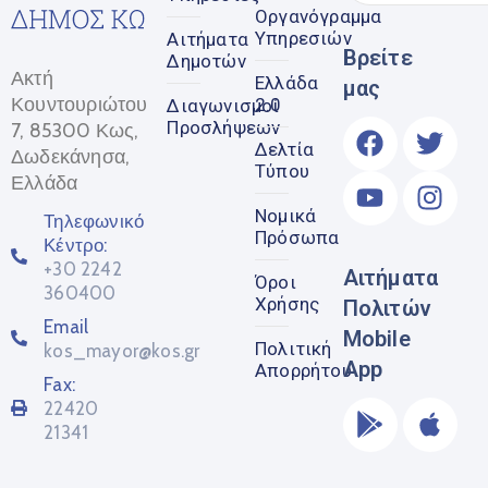
Οργανόγραμμα
Υπηρεσιών
Αιτήματα
Βρείτε
Δημοτών
Ακτή
Ελλάδα
μας
Κουντουριώτου
2.0
Διαγωνισμοί
Προσλήψεων
7, 85300 Κως,
Δελτία
Δωδεκάνησα,
Τύπου
Ελλάδα
Νομικά
Τηλεφωνικό
Πρόσωπα
Κέντρο:
+30 2242
Αιτήματα
Όροι
360400
Χρήσης
Πολιτών
Email
Mobile
Πολιτική
kos_mayor@kos.gr
App
Απορρήτου
Fax:
22420
21341