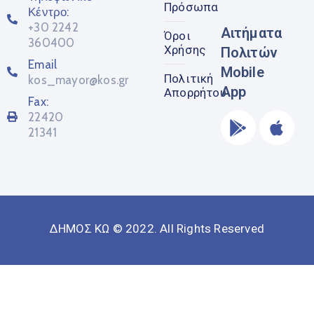
Πρόσωπα
Κέντρο:
+30 2242
Αιτήματα
Όροι
360400
Χρήσης
Πολιτών
Email
Mobile
Πολιτική
kos_mayor@kos.gr
App
Απορρήτου
Fax:
22420
21341
ΔΗΜΟΣ ΚΩ © 2022. All Rights Reserved