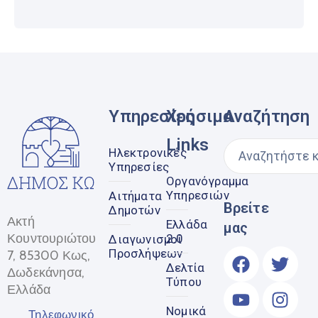
Υπηρεσίες
Χρήσιμα
Αναζήτηση
Links
Ηλεκτρονικές
Υπηρεσίες
Οργανόγραμμα
Υπηρεσιών
Αιτήματα
Βρείτε
Δημοτών
Ακτή
Ελλάδα
μας
Κουντουριώτου
2.0
Διαγωνισμοί
Προσλήψεων
7, 85300 Κως,
Δελτία
Δωδεκάνησα,
Τύπου
Ελλάδα
Νομικά
Τηλεφωνικό