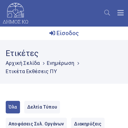
Είσοδος
Ο
Ετικέτες
Δήμος
Αρχική Σελίδα
Ενημέρωση
Το
Ετικέτα Εκθέσεις ΠΥ
Νησί
Ενημέρωση
Επικοινωνία
Όλα
Δελτία Τύπου
Μητρώο
Εθελοντών
Αποφάσεις Συλ. Οργάνων
Διακηρύξεις