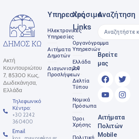
Υπηρεσίες
Χρήσιμα
Αναζήτηση
Links
Ηλεκτρονικές
Υπηρεσίες
Οργανόγραμμα
Υπηρεσιών
Αιτήματα
Βρείτε
Δημοτών
Ακτή
Ελλάδα
μας
Κουντουριώτου
2.0
Διαγωνισμοί
Προσλήψεων
7, 85300 Κως,
Δελτία
Δωδεκάνησα,
Τύπου
Ελλάδα
Νομικά
Τηλεφωνικό
Πρόσωπα
Κέντρο:
+30 2242
Αιτήματα
Όροι
360400
Χρήσης
Πολιτών
Email
Mobile
Πολιτική
kos_mayor@kos.gr