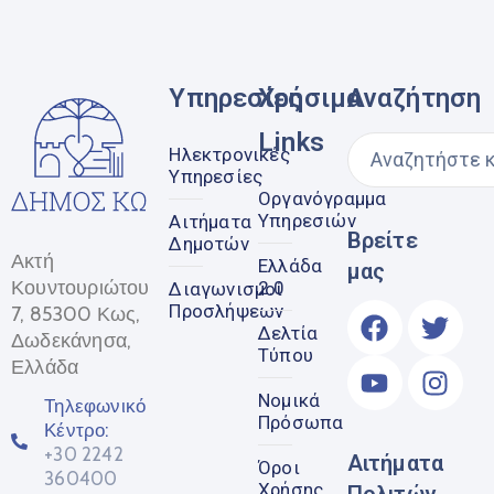
Υπηρεσίες
Χρήσιμα
Αναζήτηση
Links
Ηλεκτρονικές
Υπηρεσίες
Οργανόγραμμα
Υπηρεσιών
Αιτήματα
Βρείτε
Δημοτών
Ακτή
Ελλάδα
μας
Κουντουριώτου
2.0
Διαγωνισμοί
Προσλήψεων
7, 85300 Κως,
Δελτία
Δωδεκάνησα,
Τύπου
Ελλάδα
Νομικά
Τηλεφωνικό
Πρόσωπα
Κέντρο:
+30 2242
Αιτήματα
Όροι
360400
Χρήσης