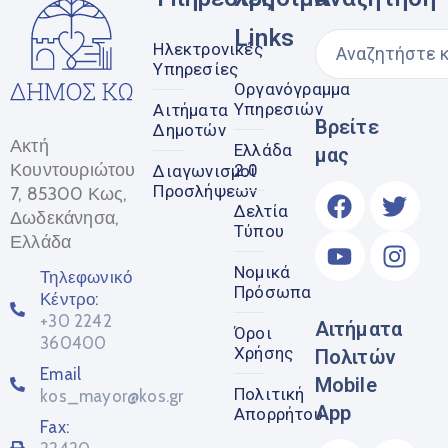
Links
Ηλεκτρονικές
Υπηρεσίες
Οργανόγραμμα
Υπηρεσιών
Αιτήματα
Βρείτε
Δημοτών
Ακτή
Ελλάδα
μας
Κουντουριώτου
2.0
Διαγωνισμοί
Προσλήψεων
7, 85300 Κως,
Δελτία
Δωδεκάνησα,
Τύπου
Ελλάδα
Νομικά
Τηλεφωνικό
Πρόσωπα
Κέντρο:
+30 2242
Αιτήματα
Όροι
360400
Χρήσης
Πολιτών
Email
Mobile
Πολιτική
kos_mayor@kos.gr
App
Απορρήτου
Fax: