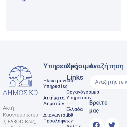
Υπηρεσίες
Χρήσιμα
Αναζήτηση
Links
Ηλεκτρονικές
Υπηρεσίες
Οργανόγραμμα
Υπηρεσιών
Αιτήματα
Βρείτε
Δημοτών
Ακτή
Ελλάδα
μας
Κουντουριώτου
2.0
Διαγωνισμοί
Προσλήψεων
7, 85300 Κως,
Δελτία