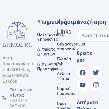
Υπηρεσίες
Χρήσιμα
Αναζήτηση
Links
Ηλεκτρονικές
Υπηρεσίες
Οργανόγραμμα
Υπηρεσιών
Αιτήματα
Βρείτε
Δημοτών
Ακτή
Ελλάδα
μας
Κουντουριώτου
2.0
Διαγωνισμοί
Προσλήψεων
7, 85300 Κως,
Δελτία
Δωδεκάνησα,
Τύπου
Ελλάδα
Νομικά
Τηλεφωνικό
Πρόσωπα
Κέντρο:
+30 2242
Αιτήματα
Όροι
360400
Χρήσης