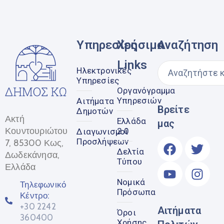
Υπηρεσίες
Χρήσιμα
Αναζήτηση
Links
Ηλεκτρονικές
Υπηρεσίες
Οργανόγραμμα
Υπηρεσιών
Αιτήματα
Βρείτε
Δημοτών
Ακτή
Ελλάδα
μας
Κουντουριώτου
2.0
Διαγωνισμοί
Προσλήψεων
7, 85300 Κως,
Δελτία
Δωδεκάνησα,
Τύπου
Ελλάδα
Νομικά
Τηλεφωνικό
Πρόσωπα
Κέντρο:
+30 2242
Αιτήματα
Όροι
360400
Χρήσης