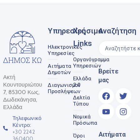
Υπηρεσίες
Χρήσιμα
Αναζήτηση
Links
Ηλεκτρονικές
Υπηρεσίες
Οργανόγραμμα
Υπηρεσιών
Αιτήματα
Βρείτε
Δημοτών
Ακτή
Ελλάδα
μας
Κουντουριώτου
2.0
Διαγωνισμοί
Προσλήψεων
7, 85300 Κως,
Δελτία
Δωδεκάνησα,
Τύπου
Ελλάδα
Νομικά
Τηλεφωνικό
Πρόσωπα
Κέντρο:
+30 2242
Αιτήματα
Όροι
360400