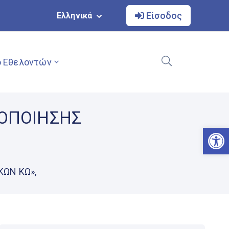
Είσοδος
Ελληνικά
 Εθελοντών
ΤΟΠΟΙΗΣΗΣ
Αν
ΩΝ ΚΩ»,