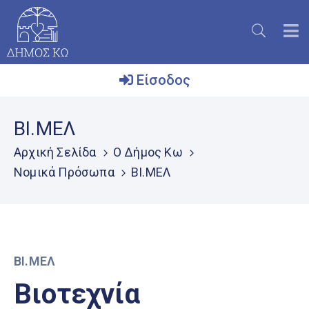
Είσοδος
Ο
ΒΙ.ΜΕΛ
Δήμος
Αρχική Σελίδα
O Δήμος Κω
Το
Νομικά Πρόσωπα
ΒΙ.ΜΕΛ
Νησί
Ενημέρωση
Επικοινωνία
Μητρώο
ΒΙ.ΜΕΛ
Εθελοντών
Βιοτεχνία