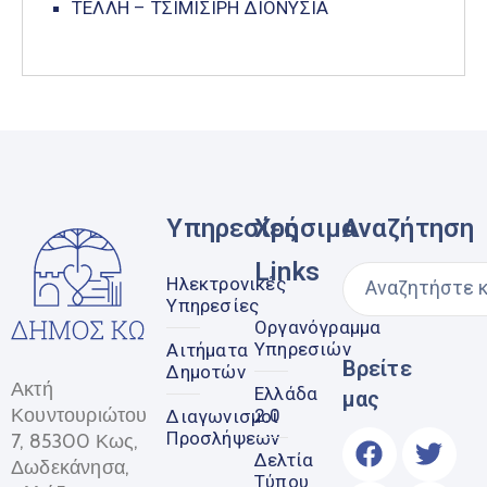
ΤΕΛΛΗ – ΤΣΙΜΙΣΙΡΗ ΔΙΟΝΥΣΙΑ
Υπηρεσίες
Χρήσιμα
Αναζήτηση
Links
Ηλεκτρονικές
Υπηρεσίες
Οργανόγραμμα
Υπηρεσιών
Αιτήματα
Βρείτε
Δημοτών
Ακτή
Ελλάδα
μας
Κουντουριώτου
2.0
Διαγωνισμοί
Προσλήψεων
7, 85300 Κως,
Δελτία
Δωδεκάνησα,
Τύπου