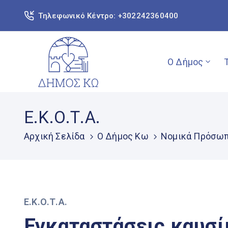
Τηλεφωνικό Κέντρο: +302242360400
Ο Δήμος
Ε.Κ.Ο.Τ.Α.
Αρχική Σελίδα
O Δήμος Κω
Νομικά Πρόσω
Ε.Κ.Ο.Τ.Α.
Εγκαταστάσεις καυσί