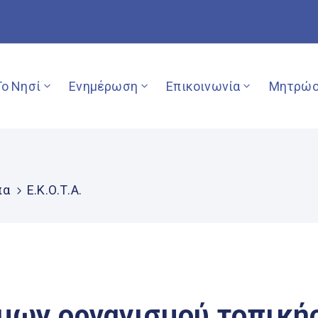
Το Νησί
Ενημέρωση
Επικοινωνία
Μητρώο
πα
Ε.Κ.Ο.Τ.Α.
μων οργανισμού τοπική