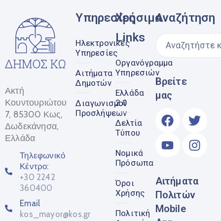
Υπηρεσίες
Χρήσιμα
Αναζήτηση
Links
Ηλεκτρονικές
Υπηρεσίες
Οργανόγραμμα
Υπηρεσιών
Αιτήματα
Βρείτε
Δημοτών
Ακτή
Ελλάδα
μας
Κουντουριώτου
2.0
Διαγωνισμοί
Προσλήψεων
7, 85300 Κως,
Δελτία
Δωδεκάνησα,
Τύπου
Ελλάδα
Νομικά
Τηλεφωνικό
Πρόσωπα
Κέντρο:
+30 2242
Αιτήματα
Όροι
360400
Χρήσης
Πολιτών
Email
Mobile
Πολιτική
kos_mayor@kos.gr