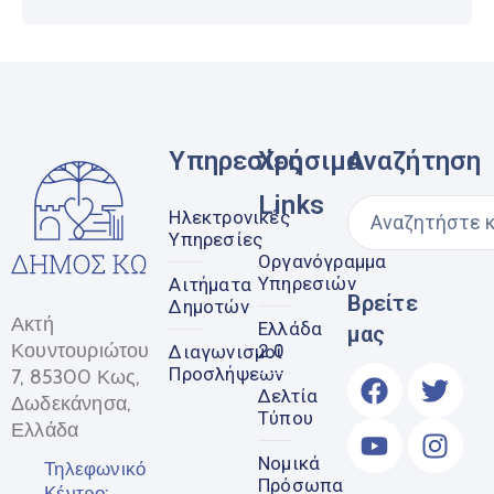
Υπηρεσίες
Χρήσιμα
Αναζήτηση
Links
Ηλεκτρονικές
Υπηρεσίες
Οργανόγραμμα
Υπηρεσιών
Αιτήματα
Βρείτε
Δημοτών
Ακτή
Ελλάδα
μας
Κουντουριώτου
2.0
Διαγωνισμοί
Προσλήψεων
7, 85300 Κως,
Δελτία
Δωδεκάνησα,
Τύπου
Ελλάδα
Νομικά
Τηλεφωνικό
Πρόσωπα
Κέντρο: