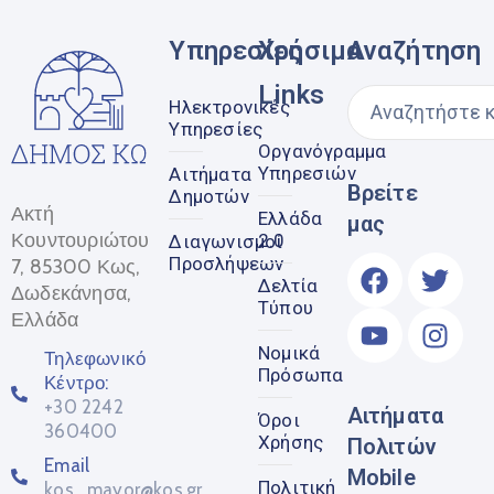
Υπηρεσίες
Χρήσιμα
Αναζήτηση
Links
Ηλεκτρονικές
Υπηρεσίες
Οργανόγραμμα
Υπηρεσιών
Αιτήματα
Βρείτε
Δημοτών
Ακτή
Ελλάδα
μας
Κουντουριώτου
2.0
Διαγωνισμοί
Προσλήψεων
7, 85300 Κως,
Δελτία
Δωδεκάνησα,
Τύπου
Ελλάδα
Νομικά
Τηλεφωνικό
Πρόσωπα
Κέντρο:
+30 2242
Αιτήματα
Όροι
360400
Χρήσης
Πολιτών
Email
Mobile
Πολιτική
kos_mayor@kos.gr