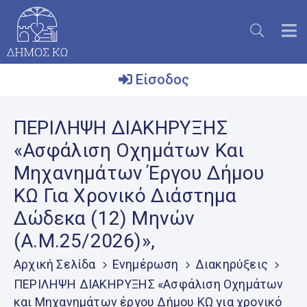
Είσοδος
Ο
ΠΕΡΙΛΗΨΗ ΔΙΑΚΗΡΥΞΗΣ
Δήμος
«Ασφάλιση Οχημάτων Και
Το
Μηχανημάτων Έργου Δήμου
Νησί
ΚΩ Για Χρονικό Διάστημα
Ενημέρωση
Δώδεκα (12) Μηνών
Επικοινωνία
(Α.Μ.25/2026)»,
Μητρώο
Αρχική Σελίδα
Ενημέρωση
Διακηρύξεις
Εθελοντών
ΠΕΡΙΛΗΨΗ ΔΙΑΚΗΡΥΞΗΣ «Ασφάλιση Οχημάτων
και Μηχανημάτων έργου Δήμου ΚΩ για χρονικό