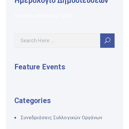
Ημερολόγιο Δημοσιεύσεων
[calendar_anything id="245"]
Feature Events
Categories
Συνεδριάσεις Συλλογικών Οργάνων