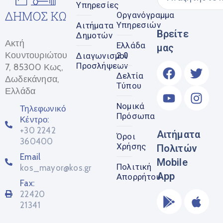
Υπηρεσίες
Οργανόγραμμα
Υπηρεσιών
Αιτήματα
Βρείτε
Δημοτών
Ακτή
Ελλάδα
μας
Κουντουριώτου
2.0
Διαγωνισμοί
Προσλήψεων
7, 85300 Κως,
Δελτία
Δωδεκάνησα,
Τύπου
Ελλάδα
Νομικά
Τηλεφωνικό
Πρόσωπα
Κέντρο:
+30 2242
Αιτήματα
Όροι
360400
Χρήσης
Πολιτών
Email
Mobile
Πολιτική
kos_mayor@kos.gr
App
Απορρήτου
Fax:
22420
21341