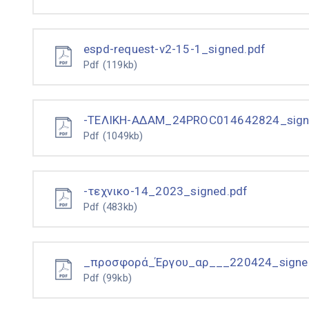
espd-request-v2-15-1_signed.pdf
Pdf
(119kb)
-ΤΕΛΙΚΗ-ΑΔΑΜ_24PROC014642824_sign
Pdf
(1049kb)
-τεχνικο-14_2023_signed.pdf
Pdf
(483kb)
_προσφορά_Έργου_αρ___220424_signe
Pdf
(99kb)