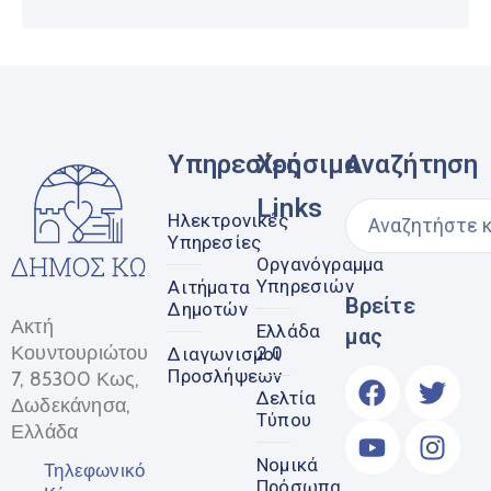
Υπηρεσίες
Χρήσιμα
Αναζήτηση
Links
Ηλεκτρονικές
Υπηρεσίες
Οργανόγραμμα
Υπηρεσιών
Αιτήματα
Βρείτε
Δημοτών
Ακτή
Ελλάδα
μας
Κουντουριώτου
2.0
Διαγωνισμοί
Προσλήψεων
7, 85300 Κως,
Δελτία
Δωδεκάνησα,
Τύπου
Ελλάδα
Νομικά
Τηλεφωνικό
Πρόσωπα