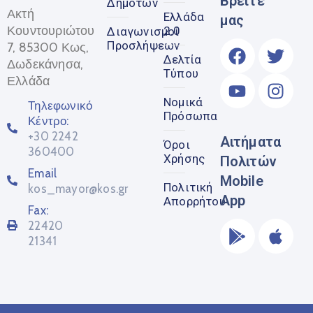
Βρείτε
Δημοτών
Ακτή
Ελλάδα
μας
Κουντουριώτου
2.0
Διαγωνισμοί
Προσλήψεων
7, 85300 Κως,
Δελτία
Δωδεκάνησα,
Τύπου
Ελλάδα
Νομικά
Τηλεφωνικό
Πρόσωπα
Κέντρο:
+30 2242
Αιτήματα
Όροι
360400
Χρήσης
Πολιτών
Email
Mobile
Πολιτική
kos_mayor@kos.gr
App
Απορρήτου
Fax:
22420
21341