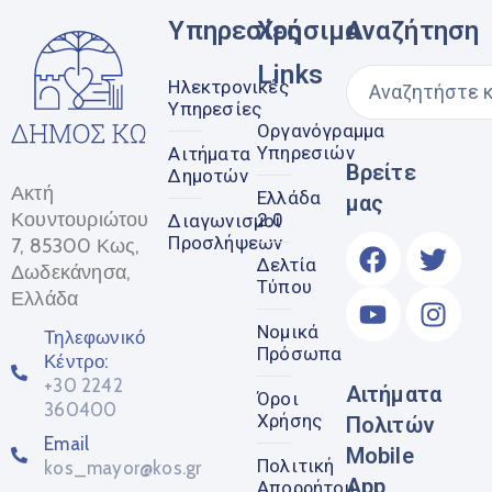
Υπηρεσίες
Χρήσιμα
Αναζήτηση
Links
Ηλεκτρονικές
Υπηρεσίες
Οργανόγραμμα
Υπηρεσιών
Αιτήματα
Βρείτε
Δημοτών
Ακτή
Ελλάδα
μας
Κουντουριώτου
2.0
Διαγωνισμοί
Προσλήψεων
7, 85300 Κως,
Δελτία
Δωδεκάνησα,
Τύπου
Ελλάδα
Νομικά
Τηλεφωνικό
Πρόσωπα
Κέντρο:
+30 2242
Αιτήματα
Όροι
360400
Χρήσης
Πολιτών
Email
Mobile
Πολιτική
kos_mayor@kos.gr
App
Απορρήτου