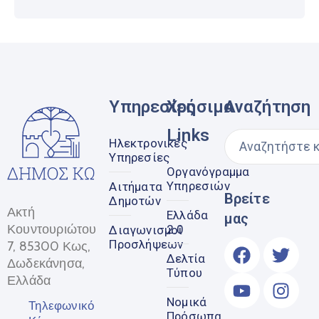
Υπηρεσίες
Χρήσιμα
Αναζήτηση
Links
Ηλεκτρονικές
Υπηρεσίες
Οργανόγραμμα
Υπηρεσιών
Αιτήματα
Βρείτε
Δημοτών
Ακτή
Ελλάδα
μας
Κουντουριώτου
2.0
Διαγωνισμοί
Προσλήψεων
7, 85300 Κως,
Δελτία
Δωδεκάνησα,
Τύπου
Ελλάδα
Νομικά
Τηλεφωνικό
Πρόσωπα