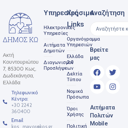
Υπηρεσίες
Χρήσιμα
Αναζήτηση
Links
Ηλεκτρονικές
Υπηρεσίες
Οργανόγραμμα
Υπηρεσιών
Αιτήματα
Βρείτε
Δημοτών
Ακτή
Ελλάδα
μας
Κουντουριώτου
2.0
Διαγωνισμοί
Προσλήψεων
7, 85300 Κως,
Δελτία
Δωδεκάνησα,
Τύπου
Ελλάδα
Νομικά
Τηλεφωνικό
Πρόσωπα
Κέντρο:
+30 2242
Αιτήματα
Όροι
360400
Χρήσης
Πολιτών
Email
Mobile
Πολιτική
kos_mayor@kos.gr